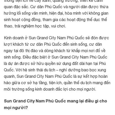
thống tiện ích về cây xanh, quảng trường, thiết kế cảnh
quan đặc sắc. Cư dân Phú Quốc và người dân được thừa
hưởng lối sống văn minh, hiện đại, hòa mình với không gian
sinh hoạt cộng đồng, tham gia các hoạt động thể dục thể
thao, trải nghiệm học tập, vui chơi.
Kinh doanh ở Sun Grand City Nam Phú Quốc sẽ đón được
lượt khách từ cư dân Phú Quốc đến sinh sống, cư dân
ngay tại đô thị đảo và dòng khách từ khắp mọi nơi đổ về
sinh sống. Điều đặc biệt ở Sun Grand City Nam Phú Quốc
là dự án được sở hữu quyền sử dụng đất dài hạn tại Phú
Quốc. Với hệ sinh thái du lịch – nghỉ dưỡng bao bọc xung
quanh, Sun Grand City Nam Phú Quốc là sự kết hợp hoàn
hảo giữa cơ sở hạ tầng, tiện ích, quần thể du lịch mang đến
môi trường sống kinh doanh đắc lợi cho mọi người.
Sun Grand City Nam Phú Quốc mang lại điều gì cho
mọi người?