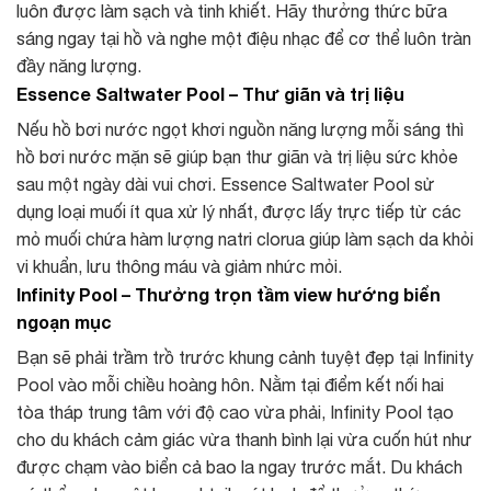
luôn được làm sạch và tinh khiết. Hãy thưởng thức bữa
sáng ngay tại hồ và nghe một điệu nhạc để cơ thể luôn tràn
đầy năng lượng.
Essence Saltwater Pool – Thư giãn và trị liệu
Nếu hồ bơi nước ngọt khơi nguồn năng lượng mỗi sáng thì
hồ bơi nước mặn sẽ giúp bạn thư giãn và trị liệu sức khỏe
sau một ngày dài vui chơi. Essence Saltwater Pool sử
dụng loại muối ít qua xử lý nhất, được lấy trực tiếp từ các
mỏ muối chứa hàm lượng natri clorua giúp làm sạch da khỏi
vi khuẩn, lưu thông máu và giảm nhức mỏi.
Infinity Pool – Thưởng trọn tầm view hướng biển
ngoạn mục
Bạn sẽ phải trầm trồ trước khung cảnh tuyệt đẹp tại Infinity
Pool vào mỗi chiều hoàng hôn. Nằm tại điểm kết nối hai
tòa tháp trung tâm với độ cao vừa phải, Infinity Pool tạo
cho du khách cảm giác vừa thanh bình lại vừa cuốn hút như
được chạm vào biển cả bao la ngay trước mắt. Du khách