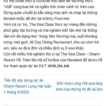
có thể order một ly cocktail mát lạnh để thưởng thức,
“chill” cùng bạn bè và ngắm nhìn toàn cảnh từ trên cao.
Đừng quên chuẩn bị sẵn sàng máy ảnh và chụp lại những
khoảnh khắc để đời tại Infinity Pool nhé.
Hơn cả cư trú, The Sea Class thực sự mang đến những
phút giây tận hưởng và trải nghiệm bất tận nhờ hệ thống
tiện ích đa dạng như: trung tâm thương mại, suối khoáng
nóng, mini golf, All Day Dining Restaurant, khu vui chơi trẻ
em, siêu xe đưa đón và nhiều dịch vụ 5 sao khác.
Còn rất nhiều trải nghiệm thú vị tại The Sea Class – Charm
Resort Hồ Tràm liên hệ số hotline của Newland để được hỗ
trợ tham quan dự án 24/7: 𝟎𝟗𝟑𝟖.𝟐𝟓𝟔.𝟏𝟔𝟖
Tiến độ xây dựng dự án
Bốn mùa Long Hải qua lăng
Charm Resort Long Hải tuần
kính của những tín đồ du lịch
1 tháng 3/2023