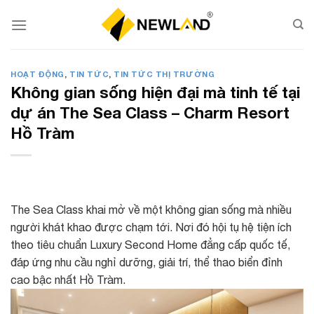
Skip
to
content
HOẠT ĐỘNG
,
TIN TỨC
,
TIN TỨC THỊ TRƯỜNG
Không gian sống hiện đại mà tinh tế tại
dự án The Sea Class – Charm Resort
Hồ Tràm
The Sea Class khai mở về một không gian sống mà nhiều
người khát khao được chạm tới. Nơi đó hội tụ hệ tiện ích
theo tiêu chuẩn Luxury Second Home đẳng cấp quốc tế,
đáp ứng nhu cầu nghỉ dưỡng, giải trí, thể thao biển đỉnh
cao bậc nhất Hồ Tràm.