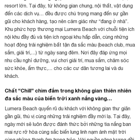
resort lớn. Tại đây, từ không gian chung, nội thất, vật dụng
đến các dịch vụ… đều được chú trọng mang đến sự gần
gũi cho khách hàng, tạo nên cảm giác như “đang ở nhà”.
Khu phức hợp thương mại Lumera Beach với chuỗi tiện ích
nội khu đầy đủ và tiện ích ngoại khu hấp dẫn, cùng những
hoạt động trải nghiệm bất tận đa sắc màu (beach club, mua
sắm, giải trí,…) từ ngày sang đêm. Nơi đây đáp ứng mọi
nhu cầu nghỉ dưỡng, vui chơi giải trí, mua sắm, chăm sóc
sức khỏe, ẩm thực,… cho các cư dân tương lai và du
khách.
Chất “Chill” chìm đắm trong không gian thiên nhiên
đa sắc màu của biển trời xanh nắng vàng…
Lumera Beach quyến rũ du khách với không gian thư giãn
gần gũi, thú vị cùng những trải nghiệm đầy mới lạ. Tại đây,
ngày mới sẽ luôn được đánh thức bởi những tia nắng ban
mai rực rỡ hòa cùng sắc biển lung linh nạm ánh mặt trời
cùng những thanh âm trong trẻo. Với nguồn năng lượng dồi