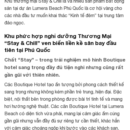
Khu thương mại Stay & Chill là và nhiều sản phẩm bất động
sản tại dự án Lumera Beach Phú Quốc là cơ hội vàng cho
các nhà đầu tư muốn khai thác “Kinh tế đêm” tại trung tâm
đảo ngọc.
Khu phức hợp nghỉ dưỡng Thương Mại
“Stay & Chill” ven biển liền kề sân bay đầu
tiên tại Phú Quốc
Chất “Stay” – trong trải nghiệm mô hình Boutique
hotel sang trọng đầy đủ tiện nghi nhưng cũng rất
gần gũi với thiên nhiên
.
Các Boutique Hotel tạo ấn tượng bởi phong cách thiết kế
sang trọng nhưng không kém phần trẻ trung, hiện đại. Đặc
biệt, nội thất bên trong phòng được bài trí tinh tế và mang
hơi hướng nghệ thuật. Các căn Boutique Hotel tại Lumera
Beach có diện tích vừa phải, mang lại cảm giác ấm cúng
gần gũi nhưng vẫn đầy đủ sự riêng tư cần thiết, khác hẳn
với cảm giác choáng ngộp khi bước vào các khách sạn,