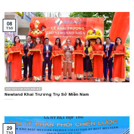
08
Th5
TIN TỨC TIN TỨC NỘI BỘ
Newland Khai Trương Trụ Sở Miền Nam
29
Th3