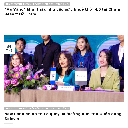
TIN TỨC TIN TỨC NỘI BỘ TIN TỨC THỊ TRƯỜNG
“Mỏ Vàng” khai thác nhu cầu sức khoẻ thời 4.0 tại Charm
Resort Hồ Tràm
24
Th5
TIN TỨC TIN TỨC NỘI BỘ TIN TỨC THỊ TRƯỜNG
New Land chính thức quay lại đường đua Phú Quốc cùng
Selavia