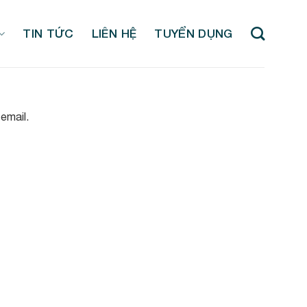
TIN TỨC
LIÊN HỆ
TUYỂN DỤNG
email.