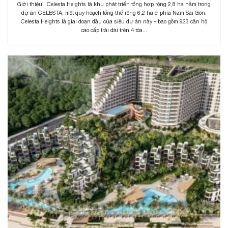
Giới thiệu: Celesta Heights là khu phát triển tổng hợp rộng 2,8 ha nằm trong
dự án CELESTA, một quy hoạch tổng thể rộng 6,2 ha ở phía Nam Sài Gòn.
Celesta Heights là giai đoạn đầu của siêu dự án này – bao gồm 923 căn hộ
cao cấp trải dài trên 4 tòa...