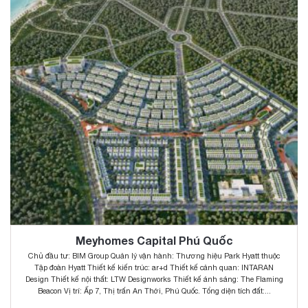
Meyhomes Capital Phú Quốc
Chủ đầu tư: BIM Group Quản lý vận hành: Thương hiệu Park Hyatt thuộc
Tập đoàn Hyatt Thiết kế kiến trúc: ar+d Thiết kế cảnh quan: INTARAN
Design Thiết kế nội thất: LTW Designworks Thiết kế ánh sáng: The Flaming
Beacon Vị trí: Ấp 7, Thị trấn An Thới, Phú Quốc. Tổng diện tích đất:...