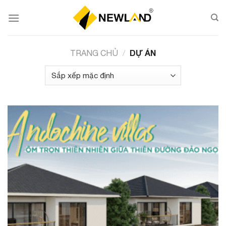
Skip
to
content
DỰ ÁN
TRANG CHỦ
/