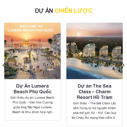
DỰ ÁN
CHIẾN LƯỢC
Dự Án Lumera
Dự án The Sea
Beach Phú Quốc
Class – Charm
Resort Hồ Tràm
Giới thiệu dự án Lumera Beach
Phú Quốc – Viên Kim Cương
Giới thiệu – The Sea Class Lấy
giữa lòng Đảo Ngọc Lumera
cảm hứng từ Kỷ nguyên khám
Beach là Khu phức hợp nghỉ
phá thế giới XV – XVI. Các Quý
dưỡng thương mại Stay & Chill
tộc Châu Âu mang theo niềm tin,
ven biển liền kề sân bay đầu tiên
trí tuệ và sự mạnh mẽ trên
tại Phú Quốc, do Công ty Cổ