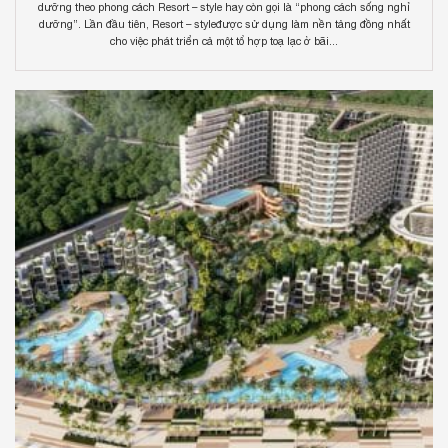
dưỡng theo phong cách Resort – style hay còn gọi là “phong cách sống nghỉ
dưỡng”. Lần đầu tiên, Resort – styleđược sử dụng làm nền tảng đồng nhất
cho việc phát triển cả một tổ hợp toạ lạc ở bãi...