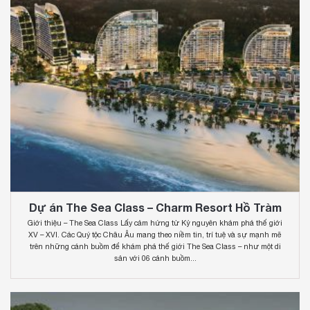
Dự án The Sea Class – Charm Resort Hồ Tràm
Giới thiệu – The Sea Class Lấy cảm hứng từ Kỷ nguyên khám phá thế giới
XV – XVI. Các Quý tộc Châu Âu mang theo niềm tin, trí tuệ và sự mạnh mẽ
trên những cánh buồm để khám phá thế giới The Sea Class – như một di
sản với 06 cánh buồm...