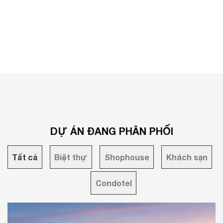
những cánh buồm để khám phá
phần Đầu tư Vinh Phát làm chủ
thế giới The Sea Class – như
đầu tư. Có quy...
một di sản với 06 cánh buồm...
DỰ ÁN ĐANG PHÂN PHỐI
Tất cả
Biệt thự
Shophouse
Khách sạn
Condotel