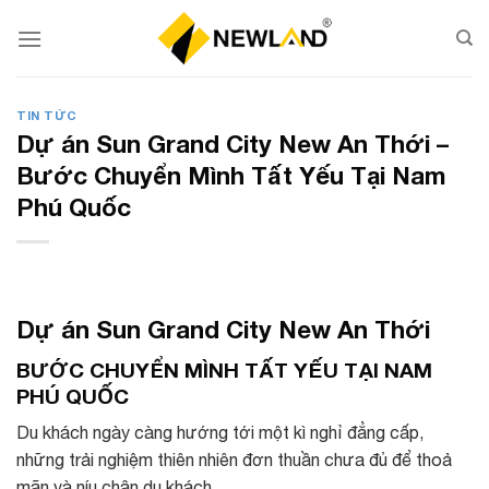
Skip
to
content
TIN TỨC
Dự án Sun Grand City New An Thới –
Bước Chuyển Mình Tất Yếu Tại Nam
Phú Quốc
Dự án Sun Grand City New An Thới
BƯỚC CHUYỂN MÌNH TẤT YẾU TẠI NAM
PHÚ QUỐC
Du khách ngày càng hướng tới một kì nghỉ đẳng cấp,
những trải nghiệm thiên nhiên đơn thuần chưa đủ để thoả
mãn và níu chân du khách.